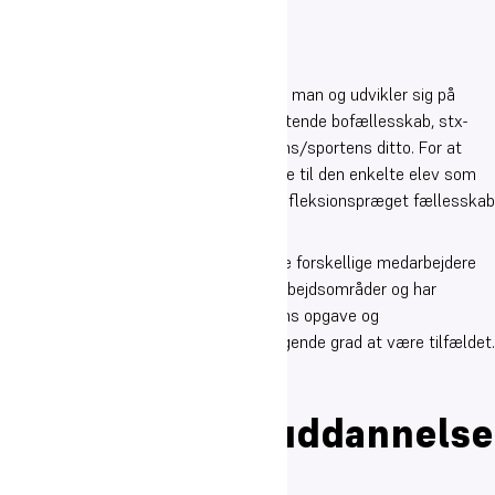
Som elev på Oure Gymnasium påvirkes man og udvikler sig på
forskellige arenaer: Kostskolens forpligtende bofællesskab, stx-
undervisningens faglige rum og kunstens/sportens ditto. For at
sikre så god sammenhæng for og støtte til den enkelte elev som
muligt, er et stærkt, professionelt og refleksionspræget fællesskab
mellem skolens ansatte helt centralt.
Det er derfor skolens målsætning, at de forskellige medarbejdere
kender hinanden og deres respektive arbejdsområder og har
forståelse og et fælles sprog for skolens opgave og
udviklingsområder. Dette vurderes i stigende grad at være tilfældet.
Overgang til
videregående uddannelse
- maj 2022