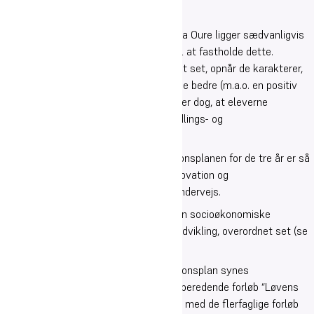
Karaktergennemsnittet for studenter fra Oure ligger sædvanligvis
over landsgennemsnittet. Det er et mål at fastholde dette.
Samtidig går vi efter at eleverne, samlet set, opnår de karakterer,
der statistisk kan forventes - eller gerne bedre (m.a.o. en positiv
løfteevne). Mindst lige så vigtigt for os er dog, at eleverne
gennemgår et sammenhængende, handlings- og
studieforberedende forløb.
Derfor er det skolens mål, at progressionsplanen for de tre år er så
velgennemtænkt som muligt, og at innovation og
produktbevidsthed også medtænkes undervejs.
Karaktergennemsnit, og ikke mindst den socioøkonomiske
reference synes at indikere god faglig udvikling, overordnet set (se
nedenfor).
Hvad angår sammenhæng og progressionsplan synes
tilbagemeldingerne fra bl.a. det SRP-forberedende forløb “Løvens
hule” at indikere, at progressionsplanen med de flerfaglige forløb