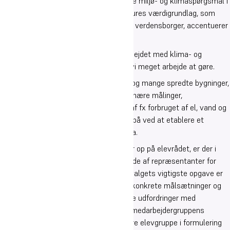
forpligtelse til at inddrage og medtænke miljø- og klimaspørgsmål i
både undervisning og drift. Skolerne i Oures værdigrundlag, som
betoner dannelsen til myndig, ansvarlig verdensborger, accentuerer
dette.
På nogle områder er vi godt med ift. arbejdet med klima- og
miljøspørgsmål. På andre områder har vi meget arbejde at gøre.
Skolerne har, bl.a af historiske årsager og mange spredte bygninger,
ikke hidtil været godt forberedt på elevnære målinger,
dataindsamlinger og anskueliggørelse af fx forbruget af el, vand og
varme. Dette er vi dog ved at råde bod på ved at etablere et
system for forbrugsmålinger, Energidata.
For at koble klima- og miljødagsordener op på elevrådet, er der i
2022 etableret et klimaudvalg bestående af repræsentanter for
elever, lærere, spisehus og ledelse. Udvalgets vigtigste opgave er
at definere, igangsætte og følge op på konkrete målsætninger og
aktiviteter. Bl.a. drøftes de relativt store udfordringer med
affaldssorteringen løbende. For at øge medarbejdergruppens
kompetencer ift. at inddrage den bredere elevgruppe i formulering