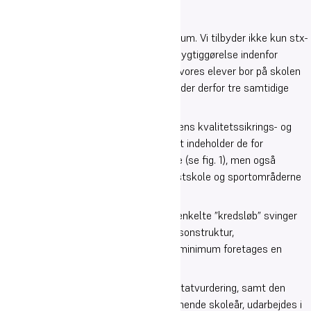
Oure Gymnasium er et særligt gymnasium. Vi tilbyder ikke kun stx-
undervisning, men også fordybelse og dygtiggørelse indenfor
sportsgrene, samtidig med, at 98 % af vores elever bor på skolen
mens de går her. Oure Gymnasium tilbyder derfor tre samtidige
udviklingsrum for den enkelte elev.
Denne kompleksitet afspejler sig i skolens kvalitetssikrings- og
kvalitetsudviklingssystem, der ikke blot indeholder de for
almindelige gymnasier forventelige dele (se fig. 1), men også
indeholder ”evalueringskredsløb” på kostskole og sportområderne
(se fig. 2).
Kadencen i kvalitetsikringssystemets enkelte ”kredsløb” svinger
fra delområde til delområde (jf. bl.a. sæsonstruktur,
karaktergivningsdatoer mv.), men som minimum foretages en
overordnet evaluering én gang årligt.
Denne samlede selvevaluering og resultatvurdering, samt den
deraf følgende handleplan for det kommende skoleår, udarbejdes i