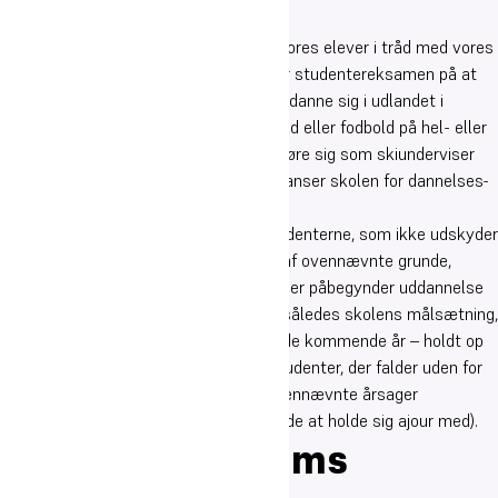
bestået studentereksamen).
Dette skyldes bl.a., at en del af vores elever i tråd med vores
sport-profil bruger nogen tid efter studentereksamen på at
dyrke deres passion (fx ved at uddanne sig i udlandet i
tilknytning til dans, spille håndbold eller fodbold på hel- eller
halvprofessionelt niveau, dygtiggøre sig som skiunderviser
osv.). Denne type beskæftigelse anser skolen for dannelses-
og afklaringsmæssigt værdifuld.
Hvad angår den (store) del af studenterne, som ikke udskyder
deres danske uddannelsesstart af ovennævnte grunde,
ønsker skolen at højne andelen, der påbegynder uddannelse
senest efter 27 måneder. Det er således skolens målsætning,
at overgangsfrekvensen stiger i de kommende år – holdt op
imod størrelsen af den gruppe studenter, der falder uden for
den anvendte målemetode af ovennævnte årsager
(Omfanget forsøger skolen løbende at holde sig ajour med).
Oure Gymnasiums