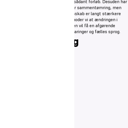
talt meget positivt om værdien af et sådant forløb. Desuden har
APV-processer synliggjort behovet for sammentømring, men
også peget på, at det kollegiale fællesskab er langt stærkere
end det tidligere har været. Også formoder vi at ændringen i
personalestrukturen på kostafdelingen vil få en afgørende
betydning: i opbygningen af fælles erfaringer og fælles sprog.
Faglig udvikling