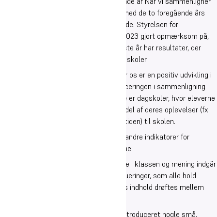
en positiv udvikling i forhold til foregående år Når vi sammenligner
den nationale ETU fra december 2022 med de to foregående års
målinger, ses et stort set uændret billede. Styrelsen for
Undervisning og Kvalitet har dog i maj 2023 gjort opmærksom på,
at skolen på flere indikatorer i de seneste år har resultater, der
ligger i den nederste del blandt landets skoler.
Dette er vi naturligvis ikke glade for. For os er en positiv udvikling i
elevtrivslen dog væsentligere end planceringen i sammenligning
med andre gymnasier, som overvejende er dagskoler, hvor eleverne
forventeligt ikke medregner en så stor del af deres oplevelser (fx
kontant sprog på sportsbanen eller i fritiden) til skolen.
Ud over ETU’en arbejder vi med mange andre indikatorer for
elevernes trivsel eller mangel på samme.
Trivselselementer som fx velbefindende i klassen og mening indgår
i de standardiserede undervisningsevalueringer, som alle hold
gennemfører i løbet af skoleåret og hvis indhold drøftes mellem
underviseren og holdet.
Vi har desuden i indeværende skoleår introduceret nogle små,