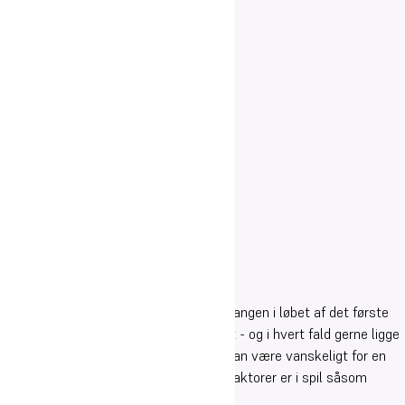
Andelen af elever, som afbryder skolegangen i løbet af det første
år, skal mindskes så meget som muligt - og i hvert fald gerne ligge
nær landsgennemsnittet, selvom det kan være vanskeligt for en
kostskole med vores profil, hvor flere faktorer er i spil såsom
familietilknytning, hjemve og skader.