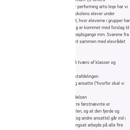
undervisning ugentligt på en sport- eller performing arts-linje har vi
igennem to år afholdt en workshop for skolens elever under
overskriften Udvikling af kostgymnasiet, hvor eleverne i grupper har
udpeget udviklingsområder for skolen og er kommet med forslag til
forbedring af de nuværende rammer, arbejdsgange mm. Svarene fra
workshoppen har vi i ledelsen bearbejdet sammen med elevrådet
og samlede sig om følgende områder:
Bedre gymnasiefester
Ønske om flere arrangementer på tværs af klasser og
årgange
Kommunikation og relationer i kostafdelingen
Fællessamlinger for alle elever og ansatte (“hvorfor skal vi
have dem?” etc.)
Ønske om mere forståelse fra ledelsen
Det er vores klare overbevisning at de tre førstnævnte er
afgørende for den sociale trivsel på skolen, og at den fjerde og
femte vil blive styrket ved at ledelsen (og andre ansatte) går ind i
arbejdet med disse tre. Derfor har vi igangsat arbejde på alle fire