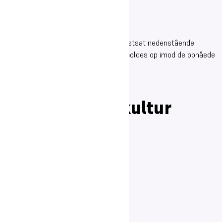
Professionelt læringsfællesskab
Faglig udvikling
Klima- og miljøindsats
For de nævnte elementer har skolen fastsat nedenstående
målsætninger, som i selvevalueringen holdes op imod de opnåede
resultater.
Elevtrivsel og
kostgymnasiekultur