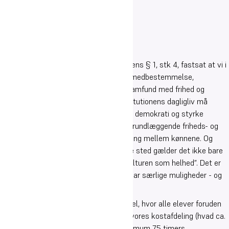
Helt overordnet er det jo i gymnasielovens § 1, stk 4, fastsat at vi i
gymnasiet “skal forberede eleverne til medbestemmelse,
medansvar, rettigheder og pligter i et samfund med frihed og
folkestyre. Undervisningen og hele institutionens dagligliv må
derfor bygge på åndsfrihed, ligeværd og demokrati og styrke
elevernes kendskab til og respekt for grundlæggende friheds- og
menneskerettigheder, herunder ligestilling mellem kønnene. Og
som det hedder indledningsvis i samme sted gælder det ikke bare
selve uddannelsen, men “institutionskulturen som helhed”. Det er
klart at vi med vores kostgymnasium har særlige muligheder - og
forpligtelser - i den sammenhæng.
For at udnytte vores særlige skolemodel, hvor alle elever foruden
at modtage stx-undervisning og bo på vores kostafdeling (hvad ca.
95% af vores elever gør) deltager i minimum 7,5 timers