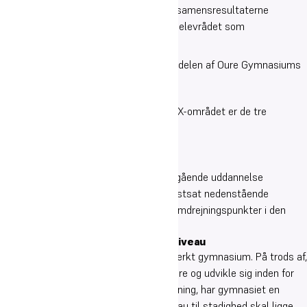
foråret/sommeren (og afsluttes når eksamensresultaterne
foreligger). I processen inddrages såvel elevrådet som
medarbejdergruppen.
I det følgende omhandles primært STX-delen af Oure Gymnasiums
virke.
Elementer og målsætninger
Hovedpunkterne i målsætningen for STX-området er de tre
bekendtgørelsesfastsatte elementer;
Elevernes faglige niveau
Elevernes trivsel
Studenternes overgang til videregående uddannelse
For de nævnte elementer har skolen fastsat nedenstående
konkrete målsætninger, som vil være omdrejningspunkter i den
årlige selvevaluering
Målsætninger vedr. det faglige niveau
Oure Gymnasium vil være et fagligt stærkt gymnasium. På trods af,
at eleverne også har fokus på at udfordre og udvikle sig inden for
deres sportsgren eller kunstneriske retning, har gymnasiet en
ambition om, at elevernes karakterniveau til stadighed skal ligge