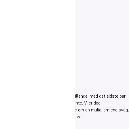
Dette anser vi for nogenlunde tilfredsstillende, med det sidste par
års coronabetingede nedlukninger in mente. Vi er dog
opmærksomme på, at der kan være tale om en mulig, om end svag,
tendens mht. de to sidstnævnte indikatorer.
Frafald