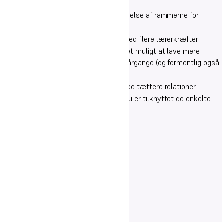
felter ved følgende initiativer:
Støtte til festudvalget, tydeliggørelse af rammerne for
skolens fester.
En ny struktur i kostafdelingen med flere lærerkræfter
involveret end tidligere vil gøre det muligt at lave mere
pædagogisk arbejde på tværs af årgange (og formentlig også
mellem årgangene).
Samme nye struktur vil formentlig skabe tættere relationer
mellem eleverne og de huslærere der nu er tilknyttet de enkelte
gange i boområderne.
Frafald