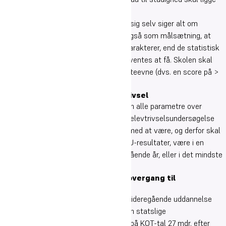
over landsgennemsnittet.
Da karaktergennemsnittet ikke i sig selv siger alt om
undervisningens kvalitet, har vi også som målsætning, at
eleverne helst skal have bedre karakterer, end de statistisk
og socioøkonomisk betragtet forventes at få. Skolen skal
således gerne have en positiv løfteevne (dvs. en score på >
0).
Målsætninger vedr. elevernes trivsel
Elevernes trivsel ligger på næsten alle parametre over
landsgennemsnit i den nationale elevtrivselsundersøgelse
(ETU). Sådan skal det fortsætte med at være, og derfor skal
vores elevers trivsel, målt på ETU-resultater, være i en
positiv udvikling i forhold til foregående år, eller i det mindste
være status quo.
Målsætninger vedr. studenters overgang til
videregående uddannelse
Oure-studenternes overgang til videregående uddannelse
ligger relativt lavt, målt ud fra den statslige
opgørelsesmetode (dvs. baseret på KOT-tal 27 mdr. efter