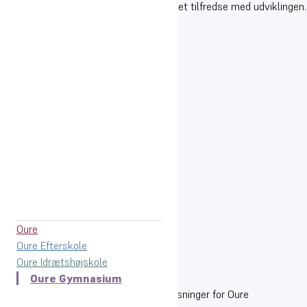
mangler tre procentpoint - så er vi meget tilfredse med udviklingen.
Oure, maj 2022
Nøgletal
Oure
Oure Efterskole
Oure Idrætshøjskole
Oure Gymnasium
Her på siden kan du se statistiske oplysninger for Oure