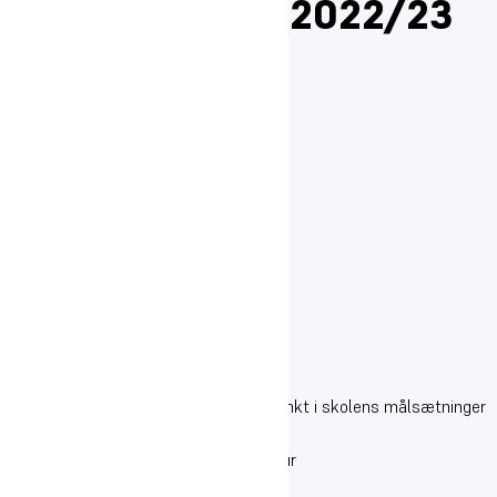
selvevaluering 2022/23
Denne selvevaluering tager udgangspunkt i skolens målsætninger
inden for følgende hovedområder:
Elevtrivsel og kostgymnasiekultur
Frafald