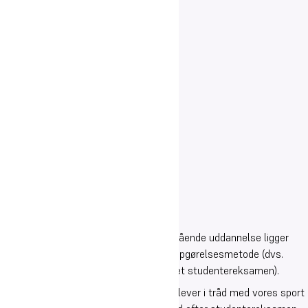
Oure-studenternes overgang til videregående uddannelse ligger
relativt lavt, målt ud fra den statslige opgørelsesmetode (dvs.
baseret på KOT-tal 27 mdr. efter bestået studentereksamen).
Dette skyldes bl.a., at en del af vores elever i tråd med vores sport