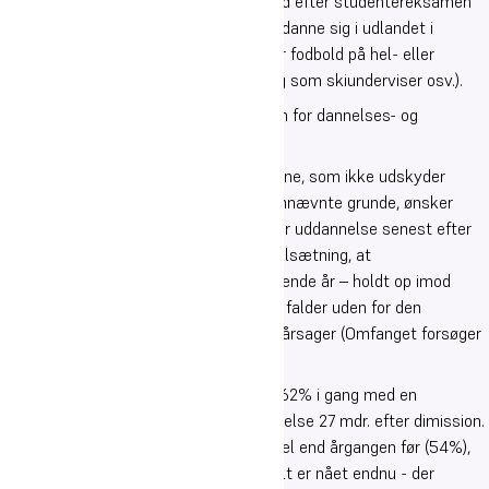
& performing arts-profil bruger nogen tid efter studentereksamen
på at dyrke deres passion (fx ved at uddanne sig i udlandet i
tilknytning til dans, spille håndbold eller fodbold på hel- eller
halvprofessionelt niveau, dygtiggøre sig som skiunderviser osv.).
Denne type beskæftigelse anser skolen for dannelses- og
afklaringsmæssigt værdifuld.
Hvad angår den (store) del af studenterne, som ikke udskyder
deres danske uddannelsesstart af ovennævnte grunde, ønsker
skolen at højne andelen, der påbegynder uddannelse senest efter
27 måneder. Det er således skolens målsætning, at
overgangsfrekvensen stiger i de kommende år – holdt op imod
størrelsen af den gruppe studenter, der falder uden for den
anvendte målemetode af ovennævnte årsager (Omfanget forsøger
skolen løbende at sig ajour med).
Af studenterne fra årgang 2017/18 var 62% i gang med en
videregående (og medtællende) uddannelse 27 mdr. efter dimission.
Dette er en væsentligt højere procentdel end årgangen før (54%),
og selvom landsgennemsnittet ikke helt er nået endnu - der