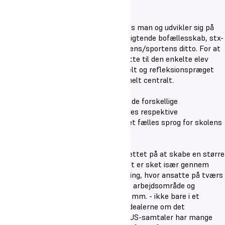
Som elev på Oure Gymnasium påvirkes man og udvikler sig på
forskellige arenaer: Kostskolens forpligtende bofællesskab, stx-
undervisningens faglige rum og kunstens/sportens ditto. For at
sikre så god sammenhæng for og støtte til den enkelte elev
som muligt, er et stærkt, professionelt og refleksionspræget
fællesskab mellem skolens ansatte helt centralt.
Det er derfor skolens målsætning, at de forskellige
medarbejdere kender hinanden og deres respektive
arbejdsområder og har forståelse og et fælles sprog for skolens
opgave og udviklingsområder.
Vi har igennem flere år arbejdet målrettet på at skabe en større
sammenhæng på tværs af skolen. Det er sket især gennem
årlige korte forløb med kollegial sparring, hvor ansatte på tværs
af områder “besøger” hinanden i deres arbejdsområde og
efterfølgende drøfter hvad de har set mm. - ikke bare i et
“turistperspektiv”, men med afsæt i idealerne om det
professionelle læringsfællesskab. I MUS-samtaler har mange