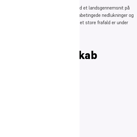
I 2020/21 havde vi et frafald på 11% mod et landsgennemsnit på
7%. Vi formoder, at de langvarige coronabetingede nedlukninger og
restriktioner kan have spillet ind, men det store frafald er under
ingen omstændigheder acceptabelt.
Professionelt
læringsfællesskab