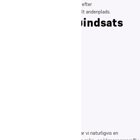
CEPOS’ rangering af landets gymnasier efter
løfteevne/undervisningseffekt på en delt andenplads.
Klima- og miljøindsats
Som dannelses- og uddannelsessted har vi naturligvis en