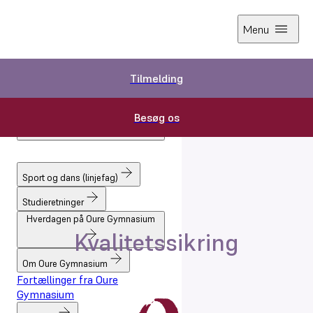
Menu
Tilmelding
Tilmelding
Besøg os
Besøg os
Forside
Om Oure Gymnasium
Kvalitetssikring
Sport og dans (linjefag)
Studieretninger
Hverdagen på Oure Gymnasium
Kvalitetssikring
Om Oure Gymnasium
Fortællinger fra Oure
Gymnasium