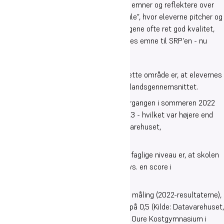
klæder eleverne godt på til at udtænke emner og reflektere over
muligheder og udfordringer. I “Løvens hule”, hvor eleverne pitcher og
forfiner deres idéer til emner, har forslagene ofte ret god kvalitet,
og mange vælger at fortsætte med deres emne til SRP’en - nu
mere kvalificeret.
Det faglige niveau
Det ene af Oure Gymnasiums mål på dette område er, at elevernes
karakterniveau hvert år skal ligge over landsgennemsnittet.
Dette mål blev indfriet, idet studenterårgangen i sommeren 2022
opnåede et eksamensgennemsnit på 8,3 - hvilket var højere end
landsgennemsnittet på 7,7 (Kilde: Datavarehuset,
uddannelsesstatistik.dk
).
Det andet - og vigtigste - mål vedr. det faglige niveau er, at skolen
gerne skal have en positiv løfteevne (dvs. en score i
socioøkonomisk reference på > 0).
Dette opnåede vi til fulde i den aktuelle måling (2022-resultaterne),
idet den socioøkonomiske reference lå på 0,5 (Kilde: Datavarehuset,
uddannelsesstatistik.dk
). Faktisk ligger Oure Kostgymnasium i