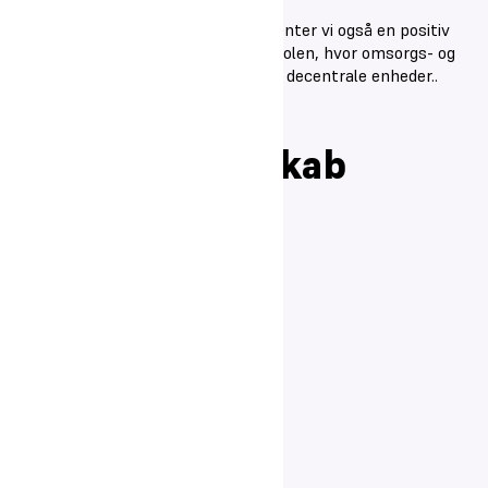
Ud over at indsatser fastholdes, forventer vi også en positiv
effekt af den nye struktur for kostskolen, hvor omsorgs- og
støttearbejdet bygges op om mindre, decentrale enheder..
Professionelt
læringsfællesskab