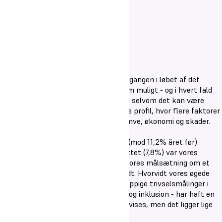
Andelen af elever, som afbryder skolegangen i løbet af det
første år, skal mindskes så meget som muligt - og i hvert fald
gerne ligge nær landsgennemsnittet - selvom det kan være
vanskeligt for en kostskole med vores profil, hvor flere faktorer
er i spil såsom familietilknytning, hjemve, økonomi og skader.
I 2021/22 havde vi et frafald på 6,9% (mod 11,2% året før).
Vurderet i forhold til landsgennemsnittet (7,8%) var vores
frafaldsprocent ikke katastrofal, og vores målsætning om et
mindre frafald end året før blev opfyldt. Hvorvidt vores øgede
fokus på fastholdelse - med korte, hyppige trivselsmålinger i
grundforløbet og indsatser for trivsel og inklusion - har haft en
gavnlig effekt, kan naturligvis ikke bevises, men det ligger lige
for at holde fast i indsatserne.