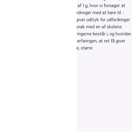
relativt hyppige målinger i begyndelsen af 1.g, hvor vi forsøger at
afdække, om nogen oplever større udfordringer med at høre til -
fagligt, socialt eller alment. Elever, der giver udtryk for udfordringer
på mere end et område inviteres til en snak med en af skolens
vejledere for at finde ud af, hvad udfordringerne består i, og hvordan
eleven bedst kan støttes. Foreløbigt er erfaringen, at ret få giver
udtryk for noget, som tyder på generelle, større
trivselsudfordringer.
Social trivsel