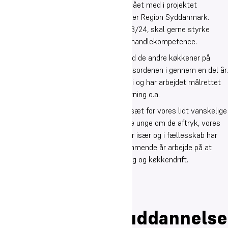
af mål og indsatser er kostgymnasiet gået med i projektet
“Klimamålinger og klimahandlinger” under Region Syddanmark.
Projektet, som afvikles i skoleåret 2023/24, skal gerne styrke
arbejdet med elevernes bevidsthed og handlekompetence.
Gymnasiets køkkener har, sammen med de andre køkkener på
Oure, arbejdet med bæredygtighedsdagsordenen i gennem en del år.
Oure Spisehus har guldmærket i økologi og har arbejdet målrettet
med reduktion af madspild, klimabelastning o.a.
Spisehuset er derfor et godt, stærkt afsæt for vores lidt vanskelige
opgave i at bevidst- og ansvarliggøre de unge om de aftryk, vores
forbrug sætter, og de muligheder vi hver især og i fællesskab har
for at påvirke udviklingen. Vi vil i de kommende år arbejde på at
udvikle koblingerne mellem undervisning og køkkendrift.
Oure, august 2023
Overgang til
videregående uddannelse