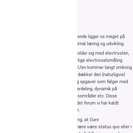
Elevernes trivsel og generelle velbefindende ligger os meget på
sinde, da det er en forudsætning for optimal læring og udvikling.
En af indikationerne af, hvordan det forholder sig med elevtrivslen,
kommer naturligvis fra den nationale, årlige elevtrivselsmåling
(ETU), som gennemføres i december. ETU’en kommer langt omkring
i sin brede spørgeramme, men alligevel dækker den (naturligvis)
ikke den mangfoldighed af aktiviteter og opgaver som følger med
kostskoleformen: husmøder, værelsesfordeling, dynamik på
topersonersværelser, rengøring af fællesområder etc. Disse
elementer har vi behandlet på skolen i det forum vi har kaldt
Udvikling af kostgymnasiet, se nedenfor.
Det er i den forbindelse vores målsætning, at Oure
Kostgymnasiums ETU-resultater skal være være status quo eller i